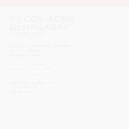
26 place des Martyrs de la Résistance
BP 20719 - 33006
BORDEAUX CEDEX
Horaires d’ouverture du cabinet :
9h – 12h30 et 14h – 18h15
et le vendredi jusqu’à 17h00
cabinet@ducosader.com
T.
05 56 79 65 45
F.
05 56 51 63 97